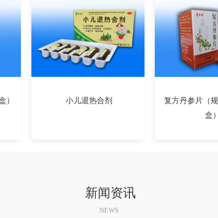
0盒）
小儿退热合剂
复方丹参片（规格
盒
«
1
2
3
4
»
新闻资讯
NEWS