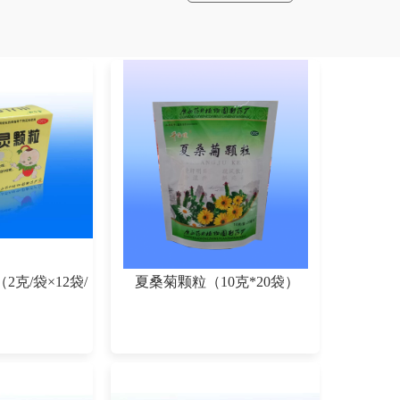
克/袋×12袋/
夏桑菊颗粒（10克*20袋）
）