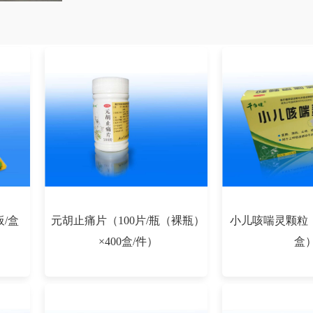
板/盒
元胡止痛片（100片/瓶（裸瓶）
小儿咳喘灵颗粒（2
×400盒/件）
盒