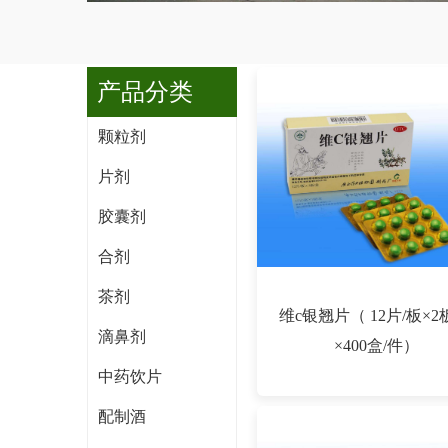
产品分类
颗粒剂
片剂
胶囊剂
合剂
茶剂
维c银翘片（ 12片/板×2
滴鼻剂
×400盒/件）
中药饮片
配制酒