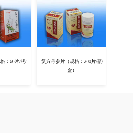
：60片/瓶/
复方丹参片（规格：200片/瓶/
）
盒）