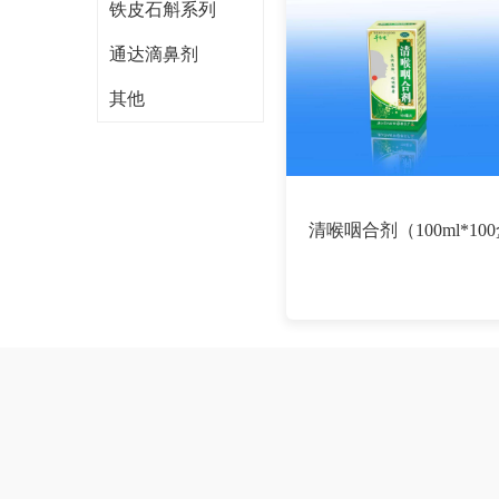
铁皮石斛系列
通达滴鼻剂
其他
清喉咽合剂（100ml*10