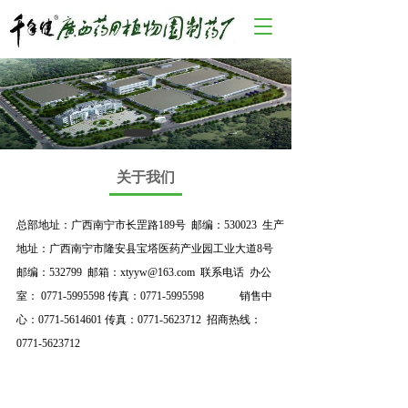
T
o
g
g
l
e
n
a
v
关于我们
i
g
a
总部地址：广西南宁市长罡路189号  邮编：530023  生产
t
地址：广西南宁市隆安县宝塔医药产业园工业大道8号  
i
邮编：532799  邮箱：xtyyw@163.com  联系电话  办公
o
室： 
0771-5995598
 传真：
0771-5995598
             销售中
n
心：
0771-5614601
 传真：
0771-5623712
  招商热线： 
0771-5623712