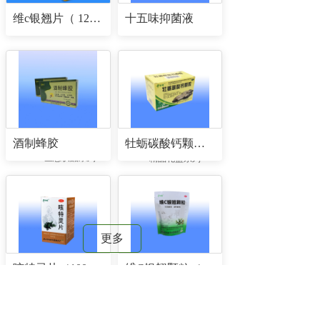
维c银翘片（ 12片/板×2板/盒×400盒/件）
十五味抑菌液
酒制蜂胶
牡蛎碳酸钙颗粒（5克/包×24包/盒）
生态饮品系列
精品礼盒系列
更多
咳特灵片（100片/瓶）
维C银翘颗粒（规格：10g/袋×12袋/包）
新闻动态