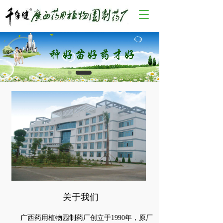
T
o
g
g
l
e
n
a
v
i
g
a
t
i
o
n
关于我们
      广西药用植物园制药厂创立于1990年，原厂