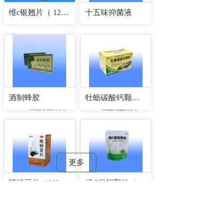
维c银翘片（ 12片/板×2板/盒×400盒/件）
十五味抑菌液
酒制蜂胶
牡蛎碳酸钙颗粒（5克/包×24包/盒）
生态饮品系列
精品礼盒系列
更多
咳特灵片（100片/瓶）
维C银翘颗粒（规格：10g/袋×12袋/包）
新闻动态