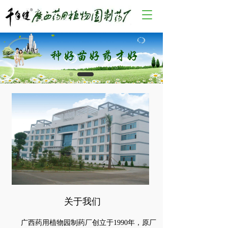
T
o
g
g
l
e
n
a
v
i
g
a
t
i
o
n
关于我们
      广西药用植物园制药厂创立于1990年，原厂