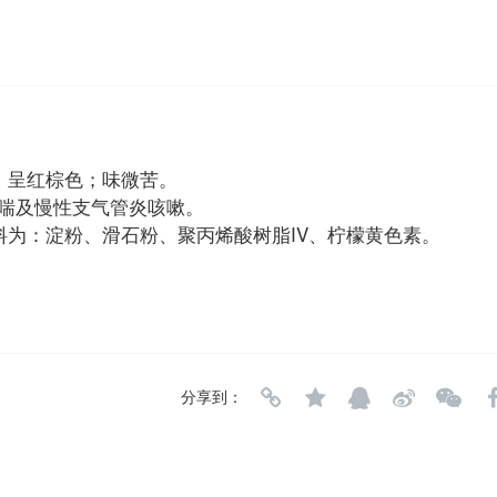
后，呈红棕色；味微苦。
咳喘及慢性支气管炎咳嗽。
辅料为：淀粉、滑石粉、聚丙烯酸树脂IV、柠檬黄色素。
分享到：