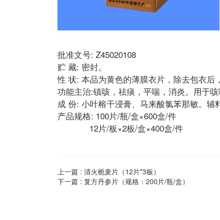
批准文号: Z45020108
贮 藏: 密封。
性 状: 本品为黄色的薄膜衣片，除去包衣
功能主治:镇咳，祛痰，平喘，消炎。用于
成 份: 小叶榕干浸膏、马来酸氯苯那敏。
产品规格: 100片/瓶/盒×600盒/件
12片/板×2板/盒×400盒/件
上一篇 :
清火栀麦片（12片*3板）
下一篇 :
复方丹参片（规格：200片/瓶/盒）