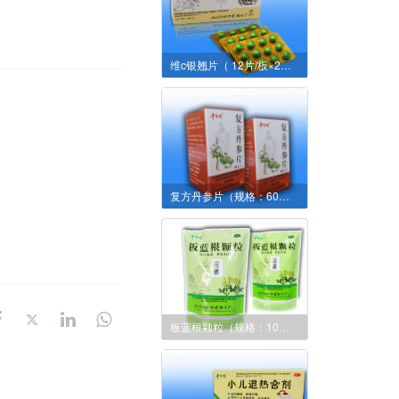
维c银翘片（ 12片/板×2板/盒×400盒/件）
复方丹参片（规格：60片/瓶/盒）
板蓝根颗粒（规格：10克/袋×20袋/包）